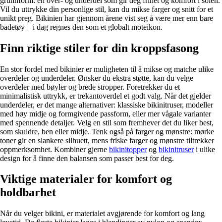
grunnform: en over- og underdel som gir deg frihet og komfort i solen.
Vil du uttrykke din personlige stil, kan du mikse farger og snitt for et
unikt preg. Bikinien har gjennom årene vist seg å være mer enn bare
badetøy – i dag regnes den som et globalt moteikon.
Finn riktige stiler for din kroppsfasong
En stor fordel med bikinier er muligheten til å mikse og matche ulike
overdeler og underdeler. Ønsker du ekstra støtte, kan du velge
overdeler med bøyler og brede stropper. Foretrekker du et
minimalistisk uttrykk, er trekantoverdel et godt valg. Når det gjelder
underdeler, er det mange alternativer: klassiske bikinitruser, modeller
med høy midje og formgivende passform, eller mer vågale varianter
med spennende detaljer. Velg en stil som fremhever det du liker best,
som skuldre, ben eller midje. Tenk også på farger og mønstre: mørke
toner gir en slankere silhuett, mens friske farger og mønstre tiltrekker
oppmerksomhet. Kombiner gjerne
bikinitopper
og
bikinitruser
i ulike
design for å finne den balansen som passer best for deg.
Viktige materialer for komfort og
holdbarhet
Når du velger bikini, er materialet avgjørende for komfort og lang