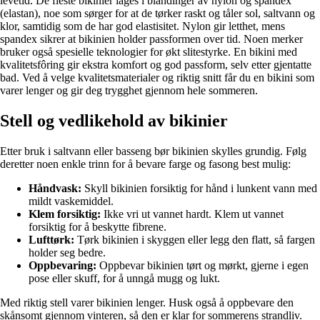
levetid. De fleste bikinier lages i blandinger av nylon og spandex
(elastan), noe som sørger for at de tørker raskt og tåler sol, saltvann og
klor, samtidig som de har god elastisitet. Nylon gir letthet, mens
spandex sikrer at bikinien holder passformen over tid. Noen merker
bruker også spesielle teknologier for økt slitestyrke. En bikini med
kvalitetsfôring gir ekstra komfort og god passform, selv etter gjentatte
bad. Ved å velge kvalitetsmaterialer og riktig snitt får du en bikini som
varer lenger og gir deg trygghet gjennom hele sommeren.
Stell og vedlikehold av bikinier
Etter bruk i saltvann eller basseng bør bikinien skylles grundig. Følg
deretter noen enkle trinn for å bevare farge og fasong best mulig:
Håndvask:
Skyll bikinien forsiktig for hånd i lunkent vann med
mildt vaskemiddel.
Klem forsiktig:
Ikke vri ut vannet hardt. Klem ut vannet
forsiktig for å beskytte fibrene.
Lufttørk:
Tørk bikinien i skyggen eller legg den flatt, så fargen
holder seg bedre.
Oppbevaring:
Oppbevar bikinien tørt og mørkt, gjerne i egen
pose eller skuff, for å unngå mugg og lukt.
Med riktig stell varer bikinien lenger. Husk også å oppbevare den
skånsomt gjennom vinteren, så den er klar for sommerens strandliv.