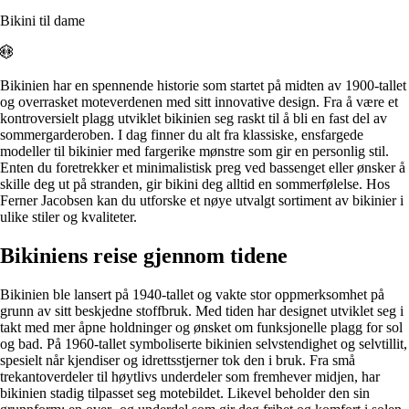
Alle artikler
Alle artikler
Klær
Bikini til dame
Klær
Reise
Reise
Informasjon
Informasjon
Tilbehør
Tilbehør
Tips og triks
Bikinien har en spennende historie som startet på midten av 1900-tallet
Tips og triks
og overrasket moteverdenen med sitt innovative design. Fra å være et
Målsøm
kontroversielt plagg utviklet bikinien seg raskt til å bli en fast del av
Lukk
sommergarderoben. I dag finner du alt fra klassiske, ensfargede
Lukk
modeller til bikinier med fargerike mønstre som gir en personlig stil.
Enten du foretrekker et minimalistisk preg ved bassenget eller ønsker å
skille deg ut på stranden, gir bikini deg alltid en sommerfølelse. Hos
Ferner Jacobsen kan du utforske et nøye utvalgt sortiment av bikinier i
ulike stiler og kvaliteter.
Bikiniens reise gjennom tidene
Bikinien ble lansert på 1940-tallet og vakte stor oppmerksomhet på
grunn av sitt beskjedne stoffbruk. Med tiden har designet utviklet seg i
takt med mer åpne holdninger og ønsket om funksjonelle plagg for sol
og bad. På 1960-tallet symboliserte bikinien selvstendighet og selvtillit,
spesielt når kjendiser og idrettsstjerner tok den i bruk. Fra små
trekantoverdeler til høytlivs underdeler som fremhever midjen, har
bikinien stadig tilpasset seg motebildet. Likevel beholder den sin