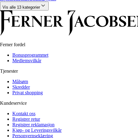
Alle artikler
Alle artikler
Klær
Klær
Vis alle 13 kategorier
Reise
Reise
Informasjon
Informasjon
Tilbehør
Tilbehør
Tips og triks
Tips og triks
Målsøm
Lukk
Ferner fordel
Lukk
Bonusprogrammet
Medlemsvilkår
Tjenester
Målsøm
Skredder
Privat shopping
Kundeservice
Kontakt oss
Registrer retur
Registrer reklamasjon
Kjøp- og Leveringsvilkår
Personvernseklæring