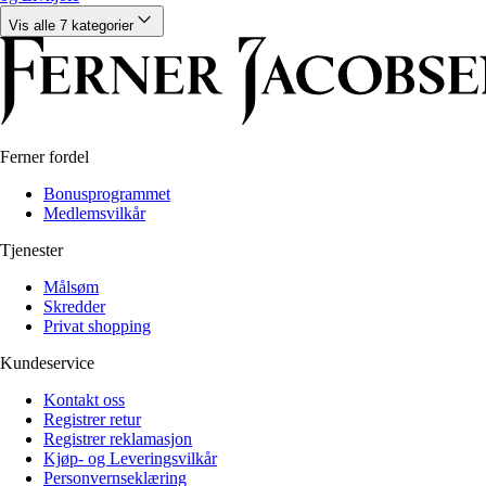
Alle artikler
Alle artikler
Klær
Klær
Vis alle 7 kategorier
Reise
Reise
Informasjon
Informasjon
Tilbehør
Tilbehør
Tips og triks
Tips og triks
Målsøm
Lukk
Ferner fordel
Lukk
Bonusprogrammet
Medlemsvilkår
Tjenester
Målsøm
Skredder
Privat shopping
Kundeservice
Kontakt oss
Registrer retur
Registrer reklamasjon
Kjøp- og Leveringsvilkår
Personvernseklæring