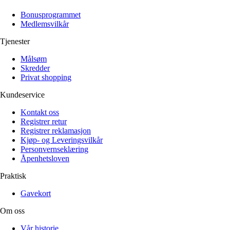
Alle artikler
Alle artikler
Klær
Klær
Bonusprogrammet
Reise
Reise
Medlemsvilkår
Informasjon
Informasjon
Tilbehør
Tilbehør
Tjenester
Tips og triks
Tips og triks
Målsøm
Målsøm
Lukk
Skredder
Privat shopping
Lukk
Kundeservice
Kontakt oss
Registrer retur
Registrer reklamasjon
Kjøp- og Leveringsvilkår
Personvernseklæring
Åpenhetsloven
Praktisk
Gavekort
Om oss
Vår historie