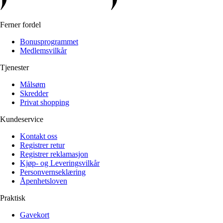
Ferner fordel
Bonusprogrammet
Medlemsvilkår
Tjenester
Målsøm
Skredder
Privat shopping
Kundeservice
Kontakt oss
Registrer retur
Registrer reklamasjon
Kjøp- og Leveringsvilkår
Personvernseklæring
Åpenhetsloven
Praktisk
Gavekort