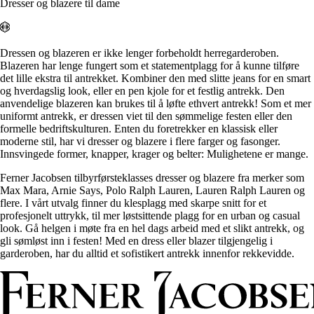
Alle artikler
Dresser og blazere til dame
Alle artikler
Klær
Klær
Reise
Reise
Informasjon
Informasjon
Tilbehør
Dressen og blazeren er ikke lenger forbeholdt herregarderoben.
Tilbehør
Tips og triks
Blazeren har lenge fungert som et statementplagg for å kunne tilføre
Tips og triks
det lille ekstra til antrekket. Kombiner den med slitte jeans for en smart
Målsøm
og hverdagslig look, eller en pen kjole for et festlig antrekk. Den
Lukk
anvendelige blazeren kan brukes til å løfte ethvert antrekk! Som et mer
Lukk
uniformt antrekk, er dressen viet til den sømmelige festen eller den
formelle bedriftskulturen. Enten du foretrekker en klassisk eller
moderne stil, har vi dresser og blazere i flere farger og fasonger.
Innsvingede former, knapper, krager og belter: Mulighetene er mange.
Ferner Jacobsen tilbyrførsteklasses dresser og blazere fra merker som
Max Mara, Arnie Says, Polo Ralph Lauren, Lauren Ralph Lauren og
flere. I vårt utvalg finner du klesplagg med skarpe snitt for et
profesjonelt uttrykk, til mer løstsittende plagg for en urban og casual
look. Gå helgen i møte fra en hel dags arbeid med et slikt antrekk, og
gli sømløst inn i festen! Med en dress eller blazer tilgjengelig i
garderoben, har du alltid et sofistikert antrekk innenfor rekkevidde.