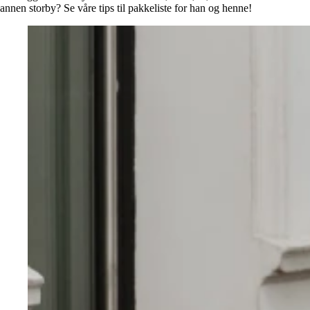
Alle artikler
Alle artikler
annen storby? Se våre tips til pakkeliste for han og henne!
Klær
Klær
Reise
Reise
Informasjon
Informasjon
Tilbehør
Tilbehør
Tips og triks
Tips og triks
Målsøm
Lukk
Lukk