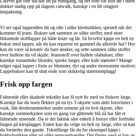
Likevel går ofte stil-tiår litt på rundgang, og det som var kult før i tiden
dukker stadig opp på dagens catwalk, kanskje i en litt omgjort
innpakning.
Vi ser også lappestilen titt og ofte i ulike klesbutikker, spesielt når det
kommer til jeans. Bukser satt sammen av ulike stoffer, med store
firkantede stofflapper på både knær og lår. Så hvorfor kjøpe en helt ny
bukse med lapper, når du kan reparere en gammel du allerede har? Her
kan du være så kreativ du bare ønsker, og sette sammen ulike stoffer
over hullene du vil skjule. Jeansstoff over hullete olabukser, eller
kanskje romantiske blonder, spreke farger, eller kule mønstre? Mange
selger også lapper i form av blomster, dyr og andre morsomme motiver.
Lappebukser kan til slutt ende som skikkelig statementplagg!
Frisk opp fargen
Falmende eller skadede tekstiler kan få nytt liv med en friskere farge.
Kanskje har du noen flekker på en lys T-skjorte som aldri forsvinner i
vask, fått deodorantmerker under armene på en hvit skjorte, eller
kanskje sommerkjolen som en gang var glitrende blå nå har fått et
falmende utseende. Da er det faktisk såre enkelt å fornye eller forfriske
fargen på klesplagget. Enten kan du velge en helt ny farge, eller så kan
du forsterke den gamle. Tekstilfarge får du for eksempel kjøpt i
hobbybutikker eller på ulike jernvarehandler. Det finnes også et hav av