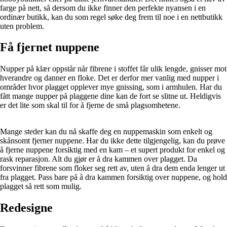
farge på nett, så dersom du ikke finner den perfekte nyansen i en
ordinær butikk, kan du som regel søke deg frem til noe i en nettbutikk
uten problem.
Få fjernet nuppene
Nupper på klær oppstår når fibrene i stoffet får ulik lengde, gnisser mot
hverandre og danner en floke. Det er derfor mer vanlig med nupper i
områder hvor plagget opplever mye gnissing, som i armhulen. Har du
fått mange nupper på plaggene dine kan de fort se slitne ut. Heldigvis
er det lite som skal til for å fjerne de små plagsomhetene.
Mange steder kan du nå skaffe deg en nuppemaskin som enkelt og
skånsomt fjerner nuppene. Har du ikke dette tilgjengelig, kan du prøve
å fjerne nuppene forsiktig med en kam – et supert produkt for enkel og
rask reparasjon. Alt du gjør er å dra kammen over plagget. Da
forsvinner fibrene som floker seg rett av, uten å dra dem enda lenger ut
fra plagget. Pass bare på å dra kammen forsiktig over nuppene, og hold
plagget så rett som mulig.
Redesigne