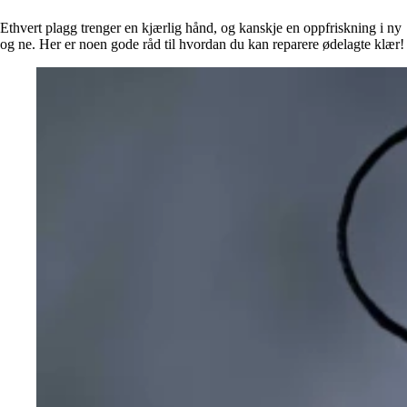
Alle artikler
Alle artikler
Klær
Klær
Ethvert plagg trenger en kjærlig hånd, og kanskje en oppfriskning i ny
Reise
Reise
og ne. Her er noen gode råd til hvordan du kan reparere ødelagte klær!
Informasjon
Informasjon
Tilbehør
Tilbehør
Tips og triks
Tips og triks
Målsøm
Lukk
Lukk