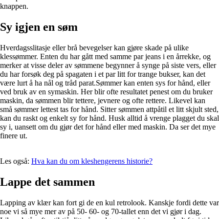
knappen.
Sy igjen en søm
Hverdagsslitasje eller brå bevegelser kan gjøre skade på ulike
klessømmer. Enten du har gått med samme par jeans i en årrekke, og
merker at visse deler av sømmene begynner å synge på siste vers, eller
du har forsøk deg på spagaten i et par litt for trange bukser, kan det
være lurt å ha nål og tråd parat.Sømmer kan enten sys for hånd, eller
ved bruk av en symaskin. Her blir ofte resultatet penest om du bruker
maskin, da sømmen blir tettere, jevnere og ofte rettere. Likevel kan
små sømmer lettest tas for hånd. Sitter sømmen attpåtil et litt skjult sted,
kan du raskt og enkelt sy for hånd. Husk alltid å vrenge plagget du skal
sy i, uansett om du gjør det for hånd eller med maskin. Da ser det mye
finere ut.
Les også:
Hva kan du om kleshengerens historie?
Lappe det sammen
Lapping av klær kan fort gi de en kul retrolook. Kanskje fordi dette var
noe vi så mye mer av på 50- 60- og 70-tallet enn det vi gjør i dag.