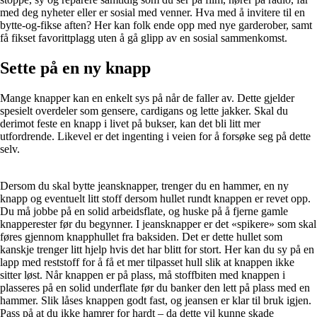
med deg nyheter eller er sosial med venner. Hva med å invitere til en
bytte-og-fikse aften? Her kan folk ende opp med nye garderober, samt
få fikset favorittplagg uten å gå glipp av en sosial sammenkomst.
Sette på en ny knapp
Mange knapper kan en enkelt sys på når de faller av. Dette gjelder
spesielt overdeler som gensere, cardigans og lette jakker. Skal du
derimot feste en knapp i livet på bukser, kan det bli litt mer
utfordrende. Likevel er det ingenting i veien for å forsøke seg på dette
selv.
Dersom du skal bytte jeansknapper, trenger du en hammer, en ny
knapp og eventuelt litt stoff dersom hullet rundt knappen er revet opp.
Du må jobbe på en solid arbeidsflate, og huske på å fjerne gamle
knapperester før du begynner. I jeansknapper er det «spikere» som skal
føres gjennom knapphullet fra baksiden. Det er dette hullet som
kanskje trenger litt hjelp hvis det har blitt for stort. Her kan du sy på en
lapp med reststoff for å få et mer tilpasset hull slik at knappen ikke
sitter løst. Når knappen er på plass, må stoffbiten med knappen i
plasseres på en solid underflate før du banker den lett på plass med en
hammer. Slik låses knappen godt fast, og jeansen er klar til bruk igjen.
Pass på at du ikke hamrer for hardt – da dette vil kunne skade