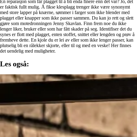
En reparasjon som får plagget til å bli enda finere enn det var? Jo, det
er faktisk fullt mulig. Å fikse klesplagg trenger ikke være synonymt
med store lapper på knærne, sømmer i farger som ikke blender med
plagget eller knapper som ikke passer sammen. Du kan jo rett og slett
gjøre som motedronningen Jenny Skavlan. Finn frem noe du ikke
lenger liker, bruker eller som har fått skader på seg. Identifiser det du
synes er flott med plagget, enten stoffet, snittet eller lengden og prøv å
fremheve dette. En kjole du er lei av eller som ikke lenger passer, kan
plutselig bli en rålekker skjorte, eller til og med en veske! Her finnes
det uendelig med muligheter.
Les også: