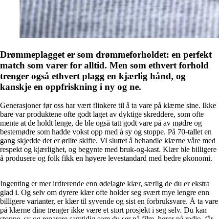
Drømmeplagget er som drømmeforholdet: en perfekt
match som varer for alltid. Men som ethvert forhold
trenger også ethvert plagg en kjærlig hånd, og
kanskje en oppfriskning i ny og ne.
Generasjoner før oss har vært flinkere til å ta vare på klærne sine. Ikke
bare var produktene ofte godt laget av dyktige skreddere, som ofte
mente at de holdt lenge, de ble også tatt godt vare på av mødre og
bestemødre som hadde vokst opp med å sy og stoppe. På 70-tallet en
gang skjedde det er ørlite skifte. Vi sluttet å behandle klærne våre med
respekt og kjærlighet, og begynte med bruk-og-kast. Klær ble billigere
å produsere og folk fikk en høyere levestandard med bedre økonomi.
Ingenting er mer irriterende enn ødelagte klær, særlig de du er ekstra
glad i. Og selv om dyrere klær ofte holder seg svært mye lengre enn
billigere varianter, er klær til syvende og sist en forbruksvare. Å ta vare
på klærne dine trenger ikke være et stort prosjekt i seg selv. Du kan
stoppe, sy og reparere samtidig som du ser på film, hører på radio, får