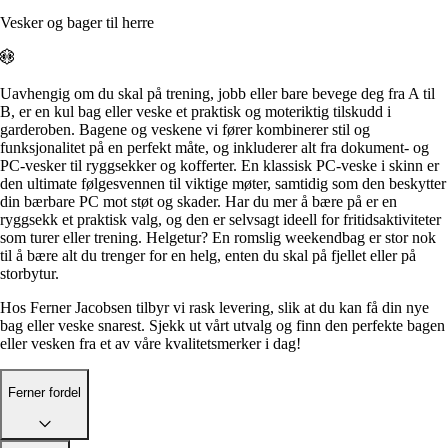
Alle artikler
Alle artikler
Klær
Vesker og bager til herre
Klær
Reise
Reise
Informasjon
Informasjon
Tilbehør
Tilbehør
Tips og triks
Uavhengig om du skal på trening, jobb eller bare bevege deg fra A til
Tips og triks
B, er en kul bag eller veske et praktisk og moteriktig tilskudd i
Målsøm
garderoben. Bagene og veskene vi fører kombinerer stil og
Lukk
funksjonalitet på en perfekt måte, og inkluderer alt fra dokument- og
Lukk
PC-vesker til ryggsekker og kofferter. En klassisk PC-veske i skinn er
den ultimate følgesvennen til viktige møter, samtidig som den beskytter
din bærbare PC mot støt og skader. Har du mer å bære på er en
ryggsekk et praktisk valg, og den er selvsagt ideell for fritidsaktiviteter
som turer eller trening. Helgetur? En romslig weekendbag er stor nok
til å bære alt du trenger for en helg, enten du skal på fjellet eller på
storbytur.
Hos Ferner Jacobsen tilbyr vi rask levering, slik at du kan få din nye
bag eller veske snarest. Sjekk ut vårt utvalg og finn den perfekte bagen
eller vesken fra et av våre kvalitetsmerker i dag!
Ferner fordel