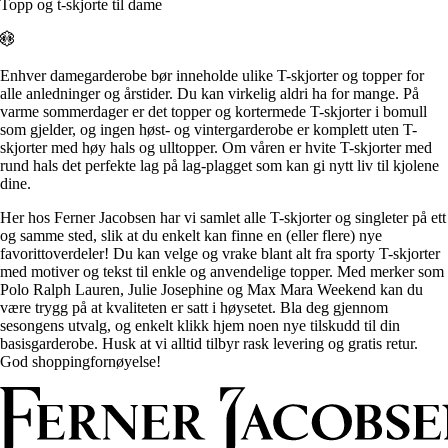
Alle artikler
Topp og t-skjorte til dame
Alle artikler
Klær
Klær
Reise
Reise
Informasjon
Informasjon
Tilbehør
Enhver damegarderobe bør inneholde ulike T-skjorter og topper for
Tilbehør
Tips og triks
alle anledninger og årstider. Du kan virkelig aldri ha for mange. På
Tips og triks
varme sommerdager er det topper og kortermede T-skjorter i bomull
Målsøm
som gjelder, og ingen høst- og vintergarderobe er komplett uten T-
Lukk
skjorter med høy hals og ulltopper. Om våren er hvite T-skjorter med
Lukk
rund hals det perfekte lag på lag-plagget som kan gi nytt liv til kjolene
dine.
Her hos Ferner Jacobsen har vi samlet alle T-skjorter og singleter på ett
og samme sted, slik at du enkelt kan finne en (eller flere) nye
favorittoverdeler! Du kan velge og vrake blant alt fra sporty T-skjorter
med motiver og tekst til enkle og anvendelige topper. Med merker som
Polo Ralph Lauren, Julie Josephine og Max Mara Weekend kan du
være trygg på at kvaliteten er satt i høysetet. Bla deg gjennom
sesongens utvalg, og enkelt klikk hjem noen nye tilskudd til din
basisgarderobe. Husk at vi alltid tilbyr rask levering og gratis retur.
God shoppingfornøyelse!