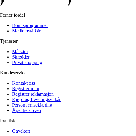
Ferner fordel
Bonusprogrammet
Medlemsvilkår
Tjenester
Målsøm
Skredder
Privat shopping
Kundeservice
Kontakt oss
Registrer retur
Registrer reklamasjon
Kjøp- og Leveringsvilkår
Personvernseklæring
Åpenhetsloven
Praktisk
Gavekort