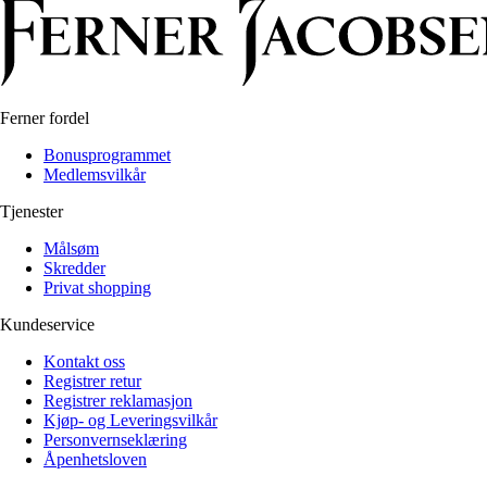
Alle artikler
Alle artikler
Klær
Klær
Reise
Reise
Informasjon
Informasjon
Tilbehør
Tilbehør
Tips og triks
Tips og triks
Ferner fordel
Målsøm
Lukk
Bonusprogrammet
Lukk
Medlemsvilkår
Tjenester
Målsøm
Skredder
Privat shopping
Kundeservice
Kontakt oss
Registrer retur
Registrer reklamasjon
Kjøp- og Leveringsvilkår
Personvernseklæring
Åpenhetsloven