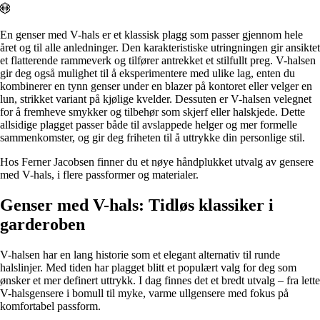
Alle artikler
Alle artikler
Klær
Klær
Reise
Reise
En genser med V-hals er et klassisk plagg som passer gjennom hele
Informasjon
Informasjon
året og til alle anledninger. Den karakteristiske utringningen gir ansiktet
Tilbehør
Tilbehør
et flatterende rammeverk og tilfører antrekket et stilfullt preg. V-halsen
Tips og triks
Tips og triks
gir deg også mulighet til å eksperimentere med ulike lag, enten du
Målsøm
kombinerer en tynn genser under en blazer på kontoret eller velger en
Lukk
lun, strikket variant på kjølige kvelder. Dessuten er V-halsen velegnet
Lukk
for å fremheve smykker og tilbehør som skjerf eller halskjede. Dette
allsidige plagget passer både til avslappede helger og mer formelle
sammenkomster, og gir deg friheten til å uttrykke din personlige stil.
Hos Ferner Jacobsen finner du et nøye håndplukket utvalg av gensere
med V-hals, i flere passformer og materialer.
Genser med V-hals: Tidløs klassiker i
garderoben
V-halsen har en lang historie som et elegant alternativ til runde
halslinjer. Med tiden har plagget blitt et populært valg for deg som
ønsker et mer definert uttrykk. I dag finnes det et bredt utvalg – fra lette
V-halsgensere i bomull til myke, varme ullgensere med fokus på
komfortabel passform.