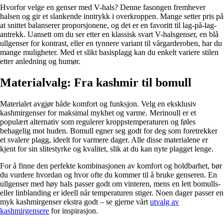
Hvorfor velge en genser med V-hals? Denne fasongen fremhever
halsen og gir et slankende inntrykk i overkroppen. Mange setter pris på
at snittet balanserer proporsjonene, og det er en favoritt til lag-på-lag-
antrekk. Uansett om du ser etter en klassisk svart V-halsgenser, en blå
ullgenser for kontrast, eller en tynnere variant til vårgarderoben, har du
mange muligheter. Med et slikt basisplagg kan du enkelt variere stilen
etter anledning og humør.
Materialvalg: Fra kashmir til bomull
Materialet avgjør både komfort og funksjon. Velg en eksklusiv
kashmirgenser for maksimal mykhet og varme. Merinoull er et
populært alternativ som regulerer kroppstemperaturen og føles
behagelig mot huden. Bomull egner seg godt for deg som foretrekker
et svalere plagg, ideelt for varmere dager. Alle disse materialene er
kjent for sin slitestyrke og kvalitet, slik at du kan nyte plagget lenge.
For å finne den perfekte kombinasjonen av komfort og holdbarhet, bør
du vurdere hvordan og hvor ofte du kommer til å bruke genseren. En
ullgenser med høy hals passer godt om vinteren, mens en lett bomulls-
eller linblanding er ideell når temperaturen stiger. Noen dager passer en
myk kashmirgenser ekstra godt – se gjerne vårt
utvalg av
kashmirgensere
for inspirasjon.