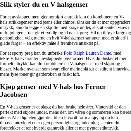
Slik styler du en V-halsgenser
For et avslappet, men gjennomført antrekk kan du kombinere en V-
hals strikkegenser med jeans eller chinos. Ønsker du et mer oppgradert
uttrykk, kan du legge en skjorte med krage under, slik at kanten vises i
utringningen – det gir et ryddig og klassisk preg. Vil du tilføye farge og
personlighet, velg gjerne en hvit V-halsgenser sammen med et skjerf i
glade farger – en effektiv måte å fremheve ansiktet på.
For et sporty preg kan du utforske
Polo Ralph Lauren Dame
, med
lekre V-halsvarianter i avslappede passformer. Hvis du ønsker et mer
formelt uttrykk, kan du kombinere en V-halsgenser med skjørt og
blazer. Mørke nyanser som svart eller marineblå gir et stilrent inntrykk,
mens lyse toner gir garderoben et friskt løft.
Kjøp genser med V-hals hos Ferner
Jacobsen
En V-halsgenser er et plagg du kan bruke hele året. Vinterstid er den
perfekt med skjorte under, mens den om våren og sommeren kan bæres
alene. Allsidigheten gjør den til en favoritt for mange, og du kan
tilpasse uttrykket etter egen personlighet og anledning – enten du
foretrekker et rent hverdagsantrekk eller et mer pyntet stiluttrykk.