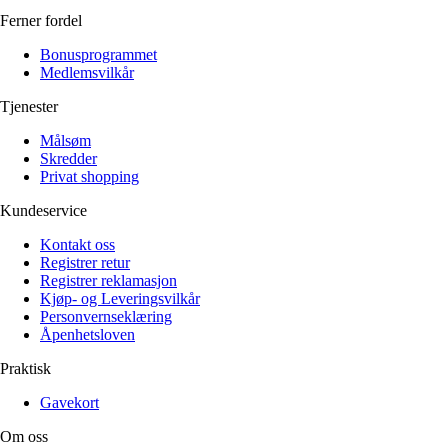
Ferner fordel
Bonusprogrammet
Medlemsvilkår
Tjenester
Målsøm
Skredder
Privat shopping
Kundeservice
Kontakt oss
Registrer retur
Registrer reklamasjon
Kjøp- og Leveringsvilkår
Personvernseklæring
Åpenhetsloven
Praktisk
Gavekort
Om oss