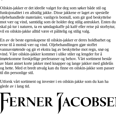
Alle artikler
Alle artikler
Klær
Klær
Oilskin-jakker er det ideelle valget for deg som søker både stil og
Reise
Reise
funksjonalitet i en allsidig jakke. Disse jakkene er laget av spesielle
Informasjon
Informasjon
oljebehandlede materialer, vanligvis bomull, som gir god beskyttelse
Tilbehør
Tilbehør
mot vær og vind, samtidig som de holder deg stilig antrukket. Enten du
Tips og triks
Tips og triks
skal på tur i naturen, ta en søndagskaffe på kafé eller reise på storbytur,
Målsøm
vil en oilskin-jakke alltid være et pålitelig og stilig valg.
Lukk
Lukk
En av de beste egenskapene til oilskin-jakker er deres holdbarhet og
evne til å motstå vær og vind. Oljebehandlingen gjør stoffet
vannavstøtende og gir et ekstra lag av beskyttelse mot regn, snø og
vind. Våre oilskin-jakker kommer i ulike stiler og lengder for å
imøtekomme forskjellige preferanser og behov. Vårt sortiment består
av blant annet korte jakker med knapper og lange jakker med glidelås
og hette. Med et bredt utvalg kan du finne en oilskin-jakke som passer
til din personlige stil.
Utforsk vårt sortiment og invester i en oilskin-jakke som du kan ha
glede av i lang tid.