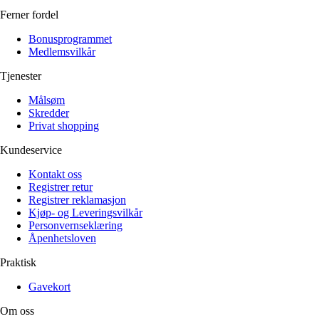
Ferner fordel
Bonusprogrammet
Medlemsvilkår
Tjenester
Målsøm
Skredder
Privat shopping
Kundeservice
Kontakt oss
Registrer retur
Registrer reklamasjon
Kjøp- og Leveringsvilkår
Personvernseklæring
Åpenhetsloven
Praktisk
Gavekort
Om oss