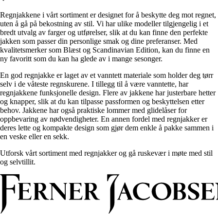
Alle artikler
Alle artikler
Klær
Klær
Regnjakkene i vårt sortiment er designet for å beskytte deg mot regnet,
Reise
Reise
uten å gå på bekostning av stil. Vi har ulike modeller tilgjengelig i et
Informasjon
Informasjon
bredt utvalg av farger og utførelser, slik at du kan finne den perfekte
Tilbehør
Tilbehør
jakken som passer din personlige smak og dine preferanser. Med
Tips og triks
Tips og triks
kvalitetsmerker som Blæst og Scandinavian Edition, kan du finne en
Målsøm
ny favoritt som du kan ha glede av i mange sesonger.
Lukk
Lukk
En god regnjakke er laget av et vanntett materiale som holder deg tørr
selv i de våteste regnskurene. I tillegg til å være vanntette, har
regnjakkene funksjonelle design. Flere av jakkene har justerbare hetter
og knapper, slik at du kan tilpasse passformen og beskyttelsen etter
behov. Jakkene har også praktiske lommer med glidelåser for
oppbevaring av nødvendigheter. En annen fordel med regnjakker er
deres lette og kompakte design som gjør dem enkle å pakke sammen i
en veske eller en sekk.
Utforsk vårt sortiment med regnjakker og gå ruskevær i møte med stil
og selvtillit.