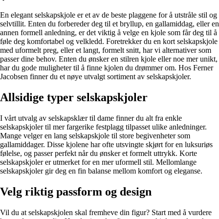
Alle artikler
Alle artikler
Klær
Klær
En elegant selskapskjole er et av de beste plaggene for å utstråle stil og
Reise
Reise
selvtillit. Enten du forbereder deg til et bryllup, en gallamiddag, eller en
Informasjon
Informasjon
annen formell anledning, er det viktig å velge en kjole som får deg til å
Tilbehør
Tilbehør
føle deg komfortabel og velkledd. Foretrekker du en kort selskapskjole
Tips og triks
Tips og triks
med uformelt preg, eller et langt, formelt snitt, har vi alternativer som
Målsøm
passer dine behov. Enten du ønsker en stilren kjole eller noe mer unikt,
Lukk
har du gode muligheter til å finne kjolen du drømmer om. Hos Ferner
Lukk
Jacobsen finner du et nøye utvalgt sortiment av selskapskjoler.
Allsidige typer selskapskjoler
I vårt utvalg av selskapsklær til dame finner du alt fra enkle
selskapskjoler til mer fargerike festplagg tilpasset ulike anledninger.
Mange velger en lang selskapskjole til store begivenheter som
gallamiddager. Disse kjolene har ofte utsvingte skjørt for en luksuriøs
følelse, og passer perfekt når du ønsker et formelt uttrykk. Korte
selskapskjoler er utmerket for en mer uformell stil. Mellomlange
selskapskjoler gir deg en fin balanse mellom komfort og eleganse.
Velg riktig passform og design
Vil du at selskapskjolen skal fremheve din figur? Start med å vurdere