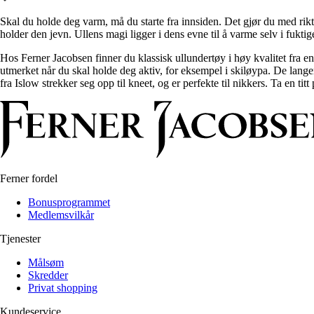
Alle artikler
Alle artikler
Klær
Klær
Skal du holde deg varm, må du starte fra innsiden. Det gjør du med rikt
Reise
Reise
holder den jevn. Ullens magi ligger i dens evne til å varme selv i fuktig
Informasjon
Informasjon
Tilbehør
Tilbehør
Hos Ferner Jacobsen finner du klassisk ullundertøy i høy kvalitet fra
Tips og triks
Tips og triks
utmerket når du skal holde deg aktiv, for eksempel i skiløypa. De lange
Målsøm
fra Islow strekker seg opp til kneet, og er perfekte til nikkers. Ta en tit
Lukk
Lukk
Ferner fordel
Bonusprogrammet
Medlemsvilkår
Tjenester
Målsøm
Skredder
Privat shopping
Kundeservice