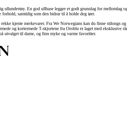
ig ullundertøy. En god ullbase legger et godt grunnlag for mellomlag og 
e forhold, samtidig som den bidrar til å holde deg tørr.
 en rekke kjente merkevarer. Fra We Norwegians kan du finne stilongs o
rmede og kortermede T-skjortene fra Oroblu er laget med eksklusive råma
t på utvalget til dame, og finn myke og varme favoritter.