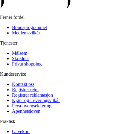
Ferner fordel
Bonusprogrammet
Medlemsvilkår
Tjenester
Målsøm
Skredder
Privat shopping
Kundeservice
Kontakt oss
Registrer retur
Registrer reklamasjon
Kjøp- og Leveringsvilkår
Personvernseklæring
Åpenhetsloven
Praktisk
Gavekort