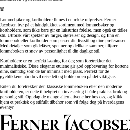
Alle artikler
Alle artikler
Klær
Klær
Reise
Reise
Informasjon
Informasjon
Lommebøker og kortholdere finnes i en rekke utførelser. Ferner
Tilbehør
Tilbehør
Jacobsen byr på et håndplukket sortiment med lommebøker og
Tips og triks
Tips og triks
kortholdere, som ikke bare gir en luksuriøs følelse, men også en tidløs
Målsøm
stil. Utforsk vårt spekter av farger, størrelser og design, og finn en
Lukk
lommebok eller kortholder som passer din livsstil og dine preferanser.
Lukk
Med detaljer som glidelåser, spenner og delikate sømmer, tilfører
lommeboken et snev av personlighet til din daglige stil.
Kortholdere er en perfekt løsning for deg som foretrekker det
minimalistiske. Disse elegante etuiene gir god oppbevaring for kortene
dine, samtidig som de tar minimalt med plass. Perfekt for de
øyeblikkene når du vil reise lett og holde orden på det viktigste.
Enten du foretrekker den klassiske lommeboken eller den moderne
kortholderen, er dette tilbehøret en investering i både praktisk bruk og
personlig stil. Oppdag de mange alternativene her hos oss, og klikk
hjem et praktisk og stilfullt tilbehør som vil følge deg på hverdagens
eventyr.