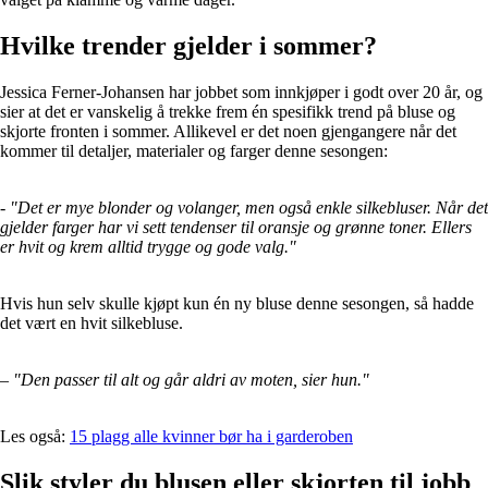
Hvilke trender gjelder i sommer?
Jessica Ferner-Johansen har jobbet som innkjøper i godt over 20 år, og
sier at det er vanskelig å trekke frem én spesifikk trend på bluse og
skjorte fronten i sommer. Allikevel er det noen gjengangere når det
kommer til detaljer, materialer og farger denne sesongen:
-
"Det er mye blonder og volanger, men også enkle silkebluser. Når det
gjelder farger har vi sett tendenser til oransje og grønne toner. Ellers
er hvit og krem alltid trygge og gode valg."
Hvis hun selv skulle kjøpt kun én ny bluse denne sesongen, så hadde
det vært en hvit silkebluse.
–
"Den passer til alt og går aldri av moten, sier hun."
Les også:
15 plagg alle kvinner bør ha i garderoben
Slik styler du blusen eller skjorten til jobb