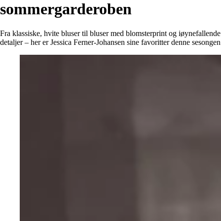
Alle artikler
Alle artikler
sommergarderoben
Klær
Klær
Reise
Reise
Informasjon
Informasjon
Fra klassiske, hvite bluser til bluser med blomsterprint og iøynefallende
Tilbehør
Tilbehør
detaljer – her er Jessica Ferner-Johansen sine favoritter denne sesongen
Tips og triks
Tips og triks
Målsøm
Lukk
Lukk