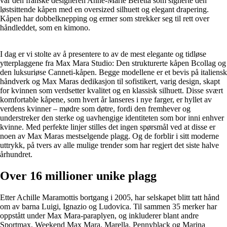
var den franske designeren Anne-Marie Beretta som signerte den
løstsittende kåpen med en oversized silhuett og elegant drapering.
Kåpen har dobbelknepping og ermer som strekker seg til rett over
håndleddet, som en kimono.
I dag er vi stolte av å presentere to av de mest elegante og tidløse
ytterplaggene fra Max Mara Studio: Den strukturerte kåpen Bcollag og
den luksuriøse Canneti-kåpen. Begge modellene er et bevis på italiensk
håndverk og Max Maras dedikasjon til sofistikert, varig design, skapt
for kvinnen som verdsetter kvalitet og en klassisk silhuett. Disse svært
komfortable kåpene, som hvert år lanseres i nye farger, er hyllet av
verdens kvinner – mødre som døtre, fordi den fremhever og
understreker den sterke og uavhengige identiteten som bor inni enhver
kvinne. Med perfekte linjer stilles det ingen spørsmål ved at disse er
noen av Max Maras mestselgende plagg. Og de forblir i sitt moderne
uttrykk, på tvers av alle mulige trender som har regjert det siste halve
århundret.
Over 16 millioner unike plagg
Etter Achille Maramottis bortgang i 2005, har selskapet blitt tatt hånd
om av barna Luigi, Ignazio og Ludovica. Til sammen 35 merker har
oppstått under Max Mara-paraplyen, og inkluderer blant andre
Sportmax, Weekend Max Mara, Marella, Pennyblack og Marina