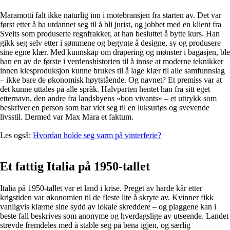
Maramotti falt ikke naturlig inn i motebransjen fra starten av. Det var
først etter å ha utdannet seg til å bli jurist, og jobbet med en klient fra
Sveits som produserte regnfrakker, at han besluttet å bytte kurs. Han
gikk seg selv etter i sømmene og begynte å designe, sy og produsere
sine egne klær. Med kunnskap om drapering og mønster i bagasjen, ble
han en av de første i verdenshistorien til å innse at moderne teknikker
innen klesproduksjon kunne brukes til å lage klær til alle samfunnslag
– ikke bare de økonomisk høytstående. Og navnet? Et premiss var at
det kunne uttales på alle språk. Halvparten hentet han fra sitt eget
etternavn, den andre fra landsbyens «bon vivants» – et uttrykk som
beskriver en person som har viet seg til en luksuriøs og svevende
livsstil. Dermed var Max Mara et faktum.
Les også:
Hvordan holde seg varm på vinterferie?
Et fattig Italia på 1950-tallet
Italia på 1950-tallet var et land i krise. Preget av harde kår etter
krigstiden var økonomien til de fleste lite å skryte av. Kvinner fikk
vanligvis klærne sine sydd av lokale skreddere – og plaggene kan i
beste fall beskrives som anonyme og hverdagslige av utseende. Landet
strevde fremdeles med å stable seg på bena igjen, og særlig