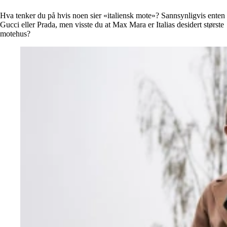
Alle artikler
Alle artikler
Klær
Klær
Hva tenker du på hvis noen sier «italiensk mote»? Sannsynligvis enten
Reise
Reise
Gucci eller Prada, men visste du at Max Mara er Italias desidert største
Informasjon
Informasjon
motehus?
Tilbehør
Tilbehør
Tips og triks
Tips og triks
Målsøm
Lukk
Lukk