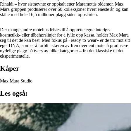
Rinaldi – hvor sistnevnte er oppkalt etter Maramottis oldemor. Max
Mara-gruppen produserer over 60 kolleksjoner hvert eneste år, og kan
skilte med hele 16,5 millioner plagg siden oppstarten.
Der mange andre motehus fristes til å opprette egne interiør-
kosmetikk- eller tilbehørslinjer for å fylle opp kassa, holder Max Mara
seg til det de kan best. Med fokus på «ready-to-wear» er de tro mot sitt
eget DNA, som er å forbli i sfæren av fremoverlent mote: å produsere
nydelige plagg på tvers av ulike kategorier – fra det klassiske til det
eksperimentelle.
Kåper
Max Mara Studio
Les også: