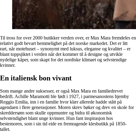
Til tross for over 2000 butikker verden over, er Max Mara fremdeles en
relativt godt bevart hemmelighet på det norske markedet. Det er litt
rart, når motehuset – synonymt med luksus, eleganse og kvalitet – er
blant toppsjiktet i verden når det kommer til å designe og utvikle
nydelige kåper, som skapt for det nordiske klimaet og selvstendige
kvinner.
En italiensk bon vivant
Som mange andre suksesser, er også Max Mara en familiedrevet
bedrift. Achille Maramotti ble født i 1927, i parmesanostens hjemby
Reggio Emilia, inn i en familie hvor klær allerede hadde stått på
agendaen i flere generasjoner. Moren skrev bøker og drev en skole for
skreddersøm som skulle oppmuntre og bidra til økonomisk
selvstendighet blant unge kvinner. Hun fant inspirasjon hos
bestemoren, som i sin tid eide en fremragende klesbutikk på 1850-
tallet.