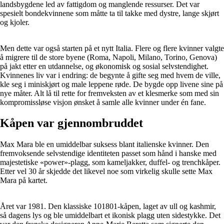
landsbygdene led av fattigdom og manglende ressurser. Det var
spesielt bondekvinnene som måtte ta til takke med dystre, lange skjørt
og kjoler.
Men dette var også starten på et nytt Italia. Flere og flere kvinner valgte
å migrere til de store byene (Roma, Napoli, Milano, Torino, Genova)
på jakt etter en utdannelse, og økonomisk og sosial selvstendighet.
Kvinnenes liv var i endring: de begynte å gifte seg med hvem de ville,
kle seg i miniskjørt og male leppene røde. De bygde opp livene sine på
nye måter. Alt lå til rette for fremveksten av et klesmerke som med sin
kompromissløse visjon ønsket å samle alle kvinner under én fane.
Kåpen var gjennombruddet
Max Mara ble en umiddelbar suksess blant italienske kvinner. Den
fremvoksende selvstendige identiteten passet som hånd i hanske med
majestetiske «power»-plagg, som kameljakker, duffel- og trenchkåper.
Etter vel 30 år skjedde det likevel noe som virkelig skulle sette Max
Mara på kartet.
Året var 1981. Den klassiske 101801-kåpen, laget av ull og kashmir,
så dagens lys og ble umiddelbart et ikonisk plagg uten sidestykke. Det