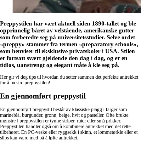
Preppystilen har vært aktuell siden 1890-tallet og ble
opprinnelig båret av velstående, amerikanske gutter
som forberedte seg på universitetsstudier. Selve ordet
«preppy» stammer fra termen «preparatory schools»,
som henviser til eksklusive privatskoler i USA. Stilen
er fortsatt svært gjeldende den dag i dag, og er en
tidløs, uanstrengt og elegant måte å kle seg på.
Her gir vi deg tips til hvordan du setter sammen det perfekte antrekket
for å mestre preppystilen!
En gjennomført preppystil
En gjennomført preppystil består av klassiske plagg i farger som
marineblå, burgunder, grønn, beige, hvit og pasteller. Ofte brukte
mønstre i preppystilen er tynne striper, ruter eller små prikker.
Preppystilen handler også om å kombinere antrekket med det rette
tilbehøret. En PC-veske eller ryggsekk i skinn, et lommetørkle eller et
slips kan være med på å løfte antrekket.