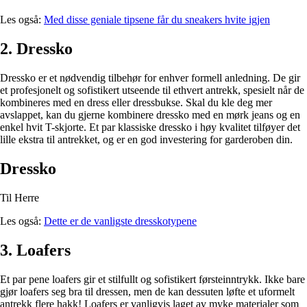
Les også:
Med disse geniale tipsene får du sneakers hvite igjen
2. Dressko
Dressko er et nødvendig tilbehør for enhver formell anledning. De gir
et profesjonelt og sofistikert utseende til ethvert antrekk, spesielt når de
kombineres med en dress eller dressbukse. Skal du kle deg mer
avslappet, kan du gjerne kombinere dressko med en mørk jeans og en
enkel hvit T-skjorte. Et par klassiske dressko i høy kvalitet tilføyer det
lille ekstra til antrekket, og er en god investering for garderoben din.
Dressko
Til Herre
Les også:
Dette er de vanligste dresskotypene
3. Loafers
Et par pene loafers gir et stilfullt og sofistikert førsteinntrykk. Ikke bare
gjør loafers seg bra til dressen, men de kan dessuten løfte et uformelt
antrekk flere hakk! Loafers er vanligvis laget av myke materialer som