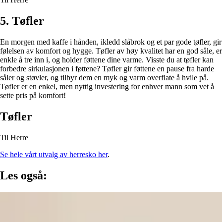
5. Tøfler
En morgen med kaffe i hånden, ikledd slåbrok og et par gode tøfler, gir
følelsen av komfort og hygge. Tøfler av høy kvalitet har en god såle, er
enkle å tre inn i, og holder føttene dine varme. Visste du at tøfler kan
forbedre sirkulasjonen i føttene? Tøfler gir føttene en pause fra harde
såler og støvler, og tilbyr dem en myk og varm overflate å hvile på.
Tøfler er en enkel, men nyttig investering for enhver mann som vet å
sette pris på komfort!
Tøfler
Til Herre
Se hele vårt utvalg av herresko her
.
Les også: