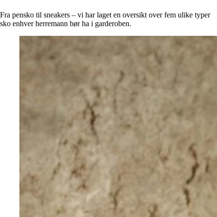
Alle artikler
Alle artikler
Klær
Klær
Fra pensko til sneakers – vi har laget en oversikt over fem ulike typer
Reise
Reise
sko enhver herremann bør ha i garderoben.
Informasjon
Informasjon
Tilbehør
Tilbehør
Tips og triks
Tips og triks
Målsøm
Lukk
Lukk