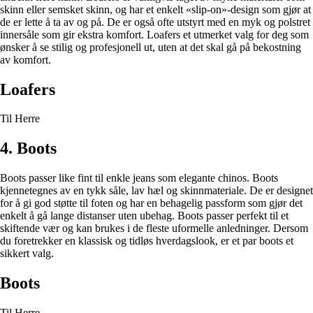
skinn eller semsket skinn, og har et enkelt «slip-on»-design som gjør at
de er lette å ta av og på. De er også ofte utstyrt med en myk og polstret
innersåle som gir ekstra komfort. Loafers et utmerket valg for deg som
ønsker å se stilig og profesjonell ut, uten at det skal gå på bekostning
av komfort.
Loafers
Til Herre
4. Boots
Boots passer like fint til enkle jeans som elegante chinos. Boots
kjennetegnes av en tykk såle, lav hæl og skinnmateriale. De er designet
for å gi god støtte til foten og har en behagelig passform som gjør det
enkelt å gå lange distanser uten ubehag. Boots passer perfekt til et
skiftende vær og kan brukes i de fleste uformelle anledninger. Dersom
du foretrekker en klassisk og tidløs hverdagslook, er et par boots et
sikkert valg.
Boots
Til Herre