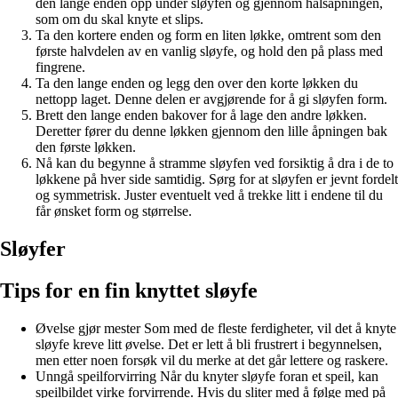
den lange enden opp under sløyfen og gjennom halsåpningen,
som om du skal knyte et slips.
Ta den kortere enden og form en liten løkke, omtrent som den
første halvdelen av en vanlig sløyfe, og hold den på plass med
fingrene.
Ta den lange enden og legg den over den korte løkken du
nettopp laget. Denne delen er avgjørende for å gi sløyfen form.
Brett den lange enden bakover for å lage den andre løkken.
Deretter fører du denne løkken gjennom den lille åpningen bak
den første løkken.
Nå kan du begynne å stramme sløyfen ved forsiktig å dra i de to
løkkene på hver side samtidig. Sørg for at sløyfen er jevnt fordelt
og symmetrisk. Juster eventuelt ved å trekke litt i endene til du
får ønsket form og størrelse.
Sløyfer
Tips for en fin knyttet sløyfe
Øvelse gjør mester Som med de fleste ferdigheter, vil det å knyte
sløyfe kreve litt øvelse. Det er lett å bli frustrert i begynnelsen,
men etter noen forsøk vil du merke at det går lettere og raskere.
Unngå speilforvirring Når du knyter sløyfe foran et speil, kan
speilbildet virke forvirrende. Hvis du sliter med å følge med på