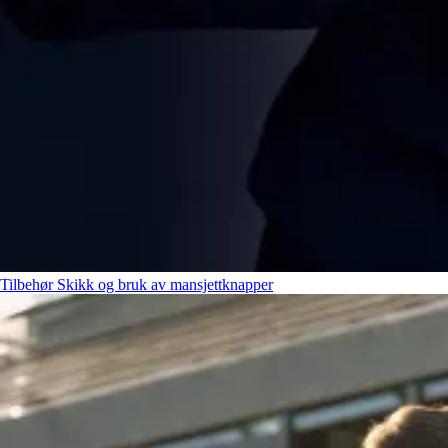
Tilbehør
Skikk og bruk av mansjettknapper