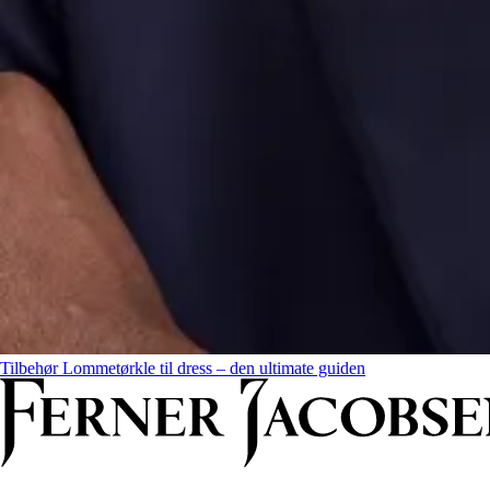
Tilbehør
Lommetørkle til dress – den ultimate guiden