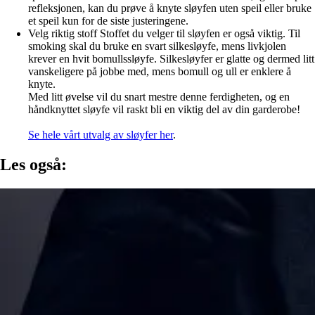
refleksjonen, kan du prøve å knyte sløyfen uten speil eller bruke
et speil kun for de siste justeringene.
Velg riktig stoff Stoffet du velger til sløyfen er også viktig. Til
smoking skal du bruke en svart silkesløyfe, mens livkjolen
krever en hvit bomullssløyfe. Silkesløyfer er glatte og dermed litt
vanskeligere på jobbe med, mens bomull og ull er enklere å
knyte.
Med litt øvelse vil du snart mestre denne ferdigheten, og en
håndknyttet sløyfe vil raskt bli en viktig del av din garderobe!
Se hele vårt utvalg av sløyfer her
.
Les også: