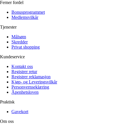
Ferner fordel
Bonusprogrammet
Medlemsvilkår
Tjenester
Målsøm
Skredder
Privat shopping
Kundeservice
Kontakt oss
Registrer retur
Registrer reklamasjon
Kjøp- og Leveringsvilkår
Personvernseklæring
Åpenhetsloven
Praktisk
Gavekort
Om oss