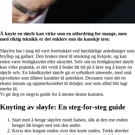
Å knyte en sløyfe kan virke som en utfordring for mange, men
med riktig teknikk er det enklere enn du kanskje tror.
Sløyfen har i lang tid vært foretrukket ved høytidelige anledninger som
bryllup og gallaer. Den brukes mest til smoking og livkjole, og kan
enten være ferdigknyttet eller uknyttet. Selv om en ferdigknyttet sløyfe
kan virke praktisk, er det verdt å bruke litt tid på å lære seg å knyte en
sløyfe selv. En håndknyttet sløyfe gir et sofistikert utseende, med små
ujevnheter som tilfører karakter til antrekket. Dessuten viser det en
ekstra innsats og oppmerksomhet til detaljer, noe som alltid blir lagt
merke til.
Vi gir deg en stegvis guide for å mestre denne kunsten.
Knyting av sløyfe: En steg-for-steg guide
Start med å henge sløyfen rundt halsen, slik at den ene enden
henger litt lenger ned enn den andre.
Kryss den lengste enden over den korte enden. Trekk deretter