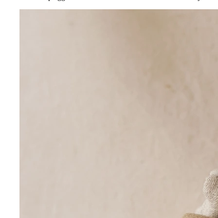
Alle artikler
Alle artikler
Klær
Klær
Reise
Reise
Informasjon
Informasjon
Tilbehør
Tilbehør
Tips og triks
Tips og triks
Målsøm
Lukk
Lukk