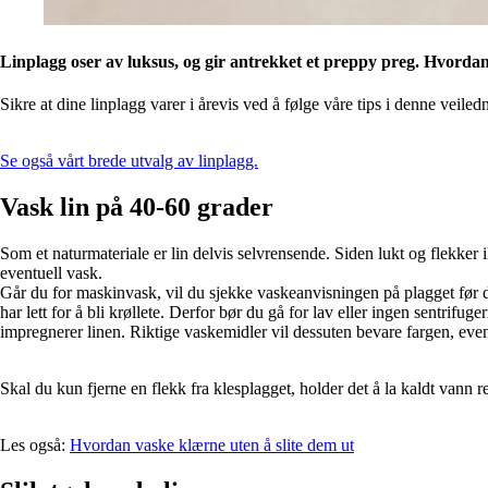
Linplagg oser av luksus, og gir antrekket et preppy preg. Hvordan
Sikre at dine linplagg varer i årevis ved å følge våre tips i denne veiled
Se også vårt brede utvalg av linplagg.
Vask lin på 40-60 grader
Som et naturmateriale er lin delvis selvrensende. Siden lukt og flekker ikk
eventuell vask.
Går du for maskinvask, vil du sjekke vaskeanvisningen på plagget før du st
har lett for å bli krøllete. Derfor bør du gå for lav eller ingen sentri
impregnerer linen. Riktige vaskemidler vil dessuten bevare fargen, event
Skal du kun fjerne en flekk fra klesplagget, holder det å la kaldt vann r
Les også:
Hvordan vaske klærne uten å slite dem ut