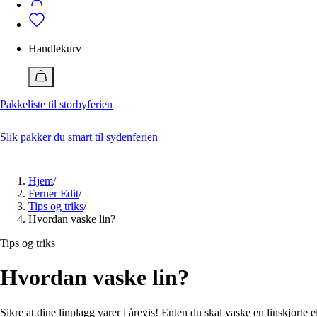
Badetøy
Alle klær
Bukser
Vedlikehold
Badeshorts
Dresser og blazere
Bukser
Vedlikehold av klær og sko
Genser og cardigan
Dresser og blazere
Handlekurv
Jakker
Genser og cardigan
Ferner Edit
Jente 2-12 år
Gutt 2-12 år
Jumpsuit
Jakker
Alle artikler
Kjole
Pique
Pakkeliste til storbyferien
Slik behandler og vedlikeholder du skinnvesker
Pyjamas og morgenkåpe
Pyjamas og morgenkåpe
Med disse geniale tipsene får du sneakers hvite igjen
Shorts
Shorts
Reparere ødelagte klær? Så enkelt kan du gjøre det
Skjørt
Singlet
Slik pakker du smart til sydenferien
Skjorte og bluse
Skjorter
Lukk
Sko
Sko
Tilbehør
T-skjorte
Hjem
/
Topp og t-skjorte
Tilbehør
Ferner Edit
/
Undertøy
Undertøy
Tips og triks
/
Vesker og bager
Vesker og bager
Hvordan vaske lin?
Nå
Nå
Tips og triks
15 plagg du burde ha i garderoben
Pakkeliste til storbyferien
Jeansguide: Slik finner du riktige jeans for deg
Hvordan vaske lin?
Hva er en smoking?
Ferner edit
Ferner edit
Sikre at dine linplagg varer i årevis! Enten du skal vaske en linskjorte el