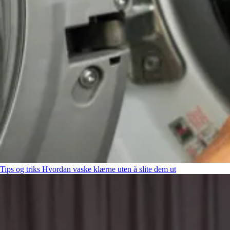
Tips og triks
Hvordan vaske klærne uten å slite dem ut