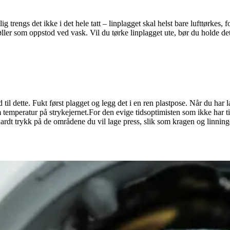
trengs det ikke i det hele tatt – linplagget skal helst bare lufttørkes, fo
røller som oppstod ved vask. Vil du tørke linplagget ute, bør du holde d
 til dette. Fukt først plagget og legg det i en ren plastpose. Når du har l
emperatur på strykejernet.For den evige tidsoptimisten som ikke har time
ardt trykk på de områdene du vil lage press, slik som kragen og linning