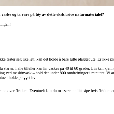
 vaske og ta vare på tøy av dette eksklusive naturmaterialet?
ningen!
e fester seg like lett, kan det holde å bare lufte plagget ute. Er ikke pla
arter. I alle tilfeller kan lin vaskes på 40 til 60 grader. Lin kan kjennes
fugering ved maskinvask – hold det under 800 omdreininger i minuttet. Vi 
uelt holde plagget hvitt.
enne over flekken. Eventuelt kan du massere inn litt såpe hvis flekken er