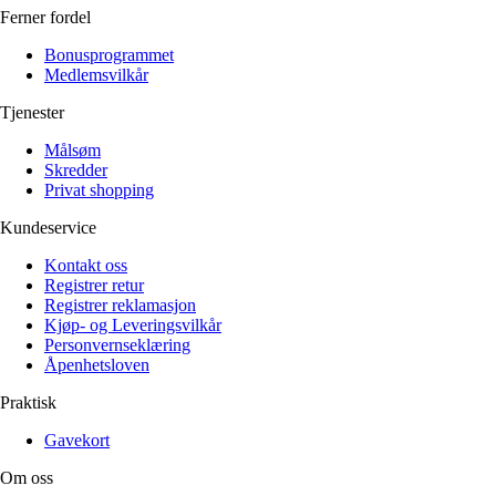
Ferner fordel
Bonusprogrammet
Medlemsvilkår
Tjenester
Målsøm
Skredder
Privat shopping
Kundeservice
Kontakt oss
Registrer retur
Registrer reklamasjon
Kjøp- og Leveringsvilkår
Personvernseklæring
Åpenhetsloven
Praktisk
Gavekort
Om oss