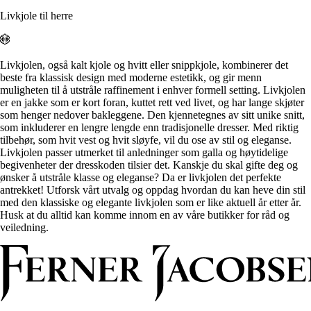
Alle artikler
Alle artikler
Klær
Livkjole til herre
Klær
Reise
Reise
Informasjon
Informasjon
Tilbehør
Tilbehør
Tips og triks
Livkjolen, også kalt kjole og hvitt eller snippkjole, kombinerer det
Tips og triks
beste fra klassisk design med moderne estetikk, og gir menn
Målsøm
muligheten til å utstråle raffinement i enhver formell setting. Livkjolen
Lukk
er en jakke som er kort foran, kuttet rett ved livet, og har lange skjøter
Lukk
som henger nedover bakleggene. Den kjennetegnes av sitt unike snitt,
som inkluderer en lengre lengde enn tradisjonelle dresser. Med riktig
tilbehør, som hvit vest og hvit sløyfe, vil du ose av stil og eleganse.
Livkjolen passer utmerket til anledninger som galla og høytidelige
begivenheter der dresskoden tilsier det. Kanskje du skal gifte deg og
ønsker å utstråle klasse og eleganse? Da er livkjolen det perfekte
antrekket! Utforsk vårt utvalg og oppdag hvordan du kan heve din stil
med den klassiske og elegante livkjolen som er like aktuell år etter år.
Husk at du alltid kan komme innom en av våre butikker for råd og
veiledning.