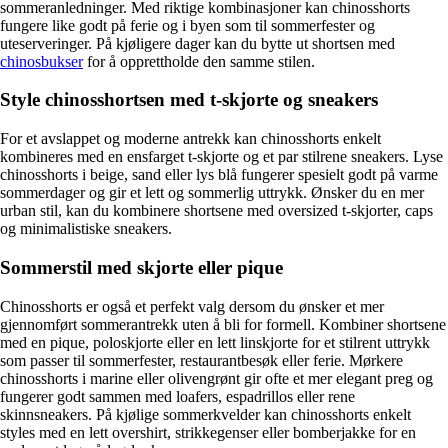
sommeranledninger. Med riktige kombinasjoner kan chinosshorts
fungere like godt på ferie og i byen som til sommerfester og
uteserveringer. På kjøligere dager kan du bytte ut shortsen med
chinosbukser
for å opprettholde den samme stilen.
Style chinosshortsen med t-skjorte og sneakers
For et avslappet og moderne antrekk kan chinosshorts enkelt
kombineres med en ensfarget t-skjorte og et par stilrene sneakers. Lyse
chinosshorts i beige, sand eller lys blå fungerer spesielt godt på varme
sommerdager og gir et lett og sommerlig uttrykk. Ønsker du en mer
urban stil, kan du kombinere shortsene med oversized t-skjorter, caps
og minimalistiske sneakers.
Sommerstil med skjorte eller pique
Chinosshorts er også et perfekt valg dersom du ønsker et mer
gjennomført sommerantrekk uten å bli for formell. Kombiner shortsene
med en pique, poloskjorte eller en lett linskjorte for et stilrent uttrykk
som passer til sommerfester, restaurantbesøk eller ferie. Mørkere
chinosshorts i marine eller olivengrønt gir ofte et mer elegant preg og
fungerer godt sammen med loafers, espadrillos eller rene
skinnsneakers. På kjølige sommerkvelder kan chinosshorts enkelt
styles med en lett overshirt, strikkegenser eller bomberjakke for en