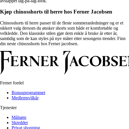
avslappet lag-på-lag-look.
Kjøp chinosshorts til herre hos Ferner Jacobsen
Chinosshorts til herre passer til de fleste sommeranledninger og er et
sikkert valg dersom du ønsker shorts som både er komfortable og
velkledde. Den klassiske stilen gjør dem enkle å bruke år etter år,
samtidig som de kan styles på nye måter etter sesongens trender. Finn
din neste chinosshorts hos Ferner jacobsen.
Ferner fordel
Bonusprogrammet
Medlemsvilkår
Tjenester
Målsøm
Skredder
Privat shopping