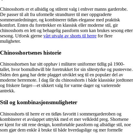
Alle artikler
Alle artikler
Klær
Klær
Chinosshorts er et allsidig og stilrent valg i enhver manns garderobe.
Reise
Reise
De passer til alt fra uformelle strandturer til mer oppgraderte
Informasjon
Informasjon
sommeranledninger, og kombinerer tidløs eleganse med praktisk
Tilbehør
Tilbehør
komfort. Enten du foretrekker en klassisk eller moderne stil, gir
Tips og triks
Tips og triks
chinosshorts en lett og behagelig passform som kan brukes sesong etter
Målsøm
sesong. Utforsk gjerne
vårt utvalg av shorts til herre
for flere
Lukk
muligheter.
Lukk
Chinosshortsenes historie
Chinosshortsen har sitt opphav i militære uniformer tidlig på 1900-
tallet, hvor bomullstwill ble foretrukket for sin slitestyrke og pusteevne.
Siden den gang har dette plagget utviklet seg til en populær del av
moderne herremote. I dag får du chinosshorts i både klassiske jordtoner
og friskere farger—et sikkert valg for varme dager og varierende
antrekk.
Stil og kombinasjonsmuligheter
Chinosshorts til herre er en tidløs favoritt i sommergarderoben og
kombinerer et avslappet uttrykk med et mer velkledd preg. Shortsene
er kjent for sitt rene design, komfortable passform og allsidige stil, noe
som gjør dem enkle å bruke til både hverdagslige og mer formelle