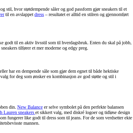
og stil, hvor støtdempende såler og god passform gjør sneakers til et
rer
til en avslappet
dress
– resultatet er alltid en stilren og gjennomført
e godt til en aktiv livsstil som til hverdagsbruk. Enten du skal på jobb,
ky sneakers tilfører et mer moderne og edgy preg.
eller har en dempende såle som gjør dem egnet til både hektiske
lt valg for deg som ønsker en kombinasjon av god støtte og stil i
roben din.
New Balance
er selve symbolet på den perfekte balansen
h Lauren sneakers
et sikkert valg, med diskré logoer og tidløse design
som fungerer like godt til dress som til jeans. For de som verdsetter ekte
itetsbevisste mannen.