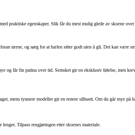
med praktiske egenskaper. Slik får du mest mulig glede av skoene over 
an tærne, og sørg for at hælen sitter godt uten å gli. Det kan være smar
e og får fin patina over tid. Semsket gir en eksklusiv følelse, men krev
et, mens tynnere modeller gir en renere silhuett. Om du går mye på hard
 lenger. Tilpass rengjøringen etter skoenes materiale.