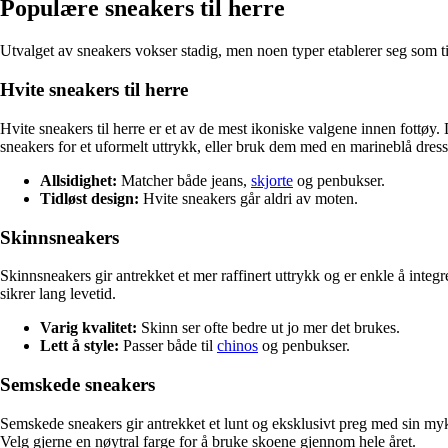
Populære sneakers til herre
Utvalget av sneakers vokser stadig, men noen typer etablerer seg som tidl
Hvite sneakers til herre
Hvite sneakers til herre er et av de mest ikoniske valgene innen fottøy
sneakers for et uformelt uttrykk, eller bruk dem med en marineblå dress
Allsidighet:
Matcher både jeans,
skjorte
og penbukser.
Tidløst design:
Hvite sneakers går aldri av moten.
Skinnsneakers
Skinnsneakers gir antrekket et mer raffinert uttrykk og er enkle å integre
sikrer lang levetid.
Varig kvalitet:
Skinn ser ofte bedre ut jo mer det brukes.
Lett å style:
Passer både til
chinos
og penbukser.
Semskede sneakers
Semskede sneakers gir antrekket et lunt og eksklusivt preg med sin myke
Velg gjerne en nøytral farge for å bruke skoene gjennom hele året.