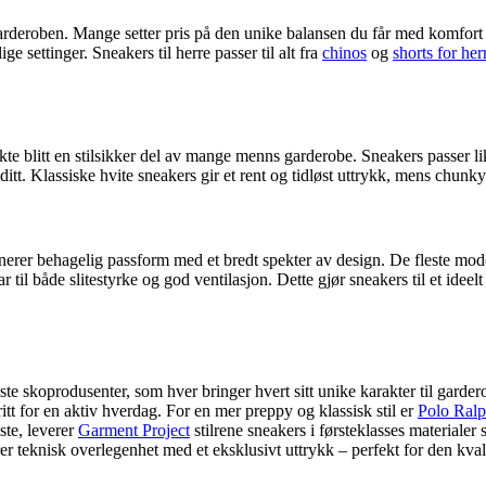
garderoben. Mange setter pris på den unike balansen du får med komfort 
e settinger. Sneakers til herre passer til alt fra
chinos
og
shorts for her
kte blitt en stilsikker del av mange menns garderobe. Sneakers passer lik
 ditt. Klassiske hvite sneakers gir et rent og tidløst uttrykk, mens chun
erer behagelig passform med et bredt spekter av design. De fleste mod
r til både slitestyrke og god ventilasjon. Dette gjør sneakers til et idee
te skoprodusenter, som hver bringer hvert sitt unike karakter til garde
tt for en aktiv hverdag. For en mer preppy og klassisk stil er
Polo Ralp
ste, leverer
Garment Project
stilrene sneakers i førsteklasses materialer 
 teknisk overlegenhet med et eksklusivt uttrykk – perfekt for den kval