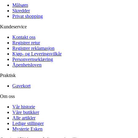
Målsøm
Skredder
Privat shopping
Kundeservice
Kontakt oss
Registrer retur
Registrer reklamasjon
Kjøp- og Leveringsvilkår
Personvernseklæring
Åpenhetsloven
Praktisk
Gavekort
Om oss
Vår historie
Våre butikker
Alle artikler
Ledige stillinger
Mysterie Esken