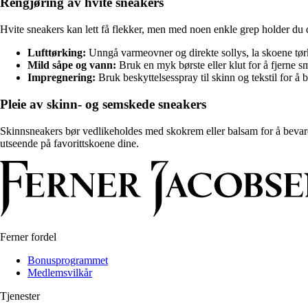
Rengjøring av hvite sneakers
Hvite sneakers kan lett få flekker, men med noen enkle grep holder du 
Lufttørking:
Unngå varmeovner og direkte sollys, la skoene tør
Mild såpe og vann:
Bruk en myk børste eller klut for å fjerne 
Impregnering:
Bruk beskyttelsesspray til skinn og tekstil for å 
Pleie av skinn- og semskede sneakers
Skinnsneakers bør vedlikeholdes med skokrem eller balsam for å bevare 
utseende på favorittskoene dine.
Ferner fordel
Bonusprogrammet
Medlemsvilkår
Tjenester