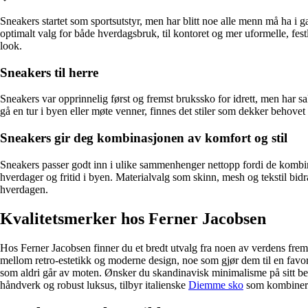
Alle artikler
Alle artikler
Klær
Klær
Sneakers startet som sportsutstyr, men har blitt noe alle menn må ha i 
Reise
Reise
optimalt valg for både hverdagsbruk, til kontoret og mer uformelle, festlig
Informasjon
Informasjon
look.
Tilbehør
Tilbehør
Tips og triks
Tips og triks
Sneakers til herre
Målsøm
Lukk
Sneakers var opprinnelig først og fremst brukssko for idrett, men har sa
Lukk
gå en tur i byen eller møte venner, finnes det stiler som dekker behovet
Sneakers gir deg kombinasjonen av komfort og stil
Sneakers passer godt inn i ulike sammenhenger nettopp fordi de kombin
hverdager og fritid i byen. Materialvalg som skinn, mesh og tekstil bidra
hverdagen.
Kvalitetsmerker hos Ferner Jacobsen
Hos Ferner Jacobsen finner du et bredt utvalg fra noen av verdens frems
mellom retro-estetikk og moderne design, noe som gjør dem til en favori
som aldri går av moten. Ønsker du skandinavisk minimalisme på sitt be
håndverk og robust luksus, tilbyr italienske
Diemme sko
som kombinerer