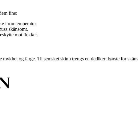
dem fine:
ke i romtemperatur.
smuss skånsomt.
beskytte mot flekker.
mykhet og farge. Til semsket skinn trengs en dedikert børste for skåns