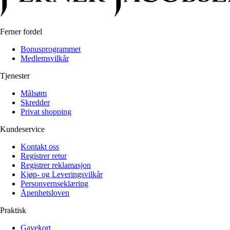
Alle artikler
Alle artikler
Klær
Klær
Reise
Reise
Informasjon
Informasjon
Ferner fordel
Tilbehør
Tilbehør
Tips og triks
Bonusprogrammet
Tips og triks
Medlemsvilkår
Målsøm
Lukk
Tjenester
Lukk
Målsøm
Skredder
Privat shopping
Kundeservice
Kontakt oss
Registrer retur
Registrer reklamasjon
Kjøp- og Leveringsvilkår
Personvernseklæring
Åpenhetsloven
Praktisk
Gavekort