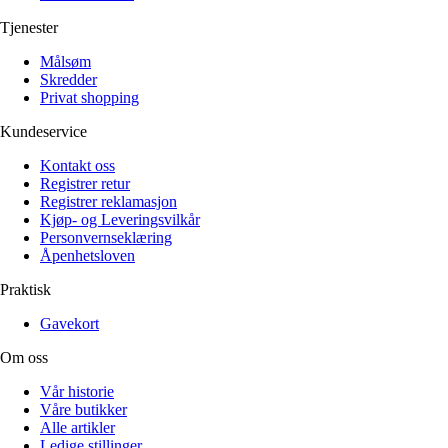
Tjenester
Målsøm
Skredder
Privat shopping
Kundeservice
Kontakt oss
Registrer retur
Registrer reklamasjon
Kjøp- og Leveringsvilkår
Personvernseklæring
Åpenhetsloven
Praktisk
Gavekort
Om oss
Vår historie
Våre butikker
Alle artikler
Ledige stillinger