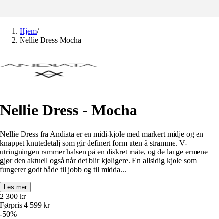
Hjem
/
Nellie Dress Mocha
Nellie Dress - Mocha
Nellie Dress fra Andiata er en midi-kjole med markert midje og en
knappet knutedetalj som gir definert form uten å stramme. V-
utringningen rammer halsen på en diskret måte, og de lange ermene
gjør den aktuell også når det blir kjøligere. En allsidig kjole som
fungerer godt både til jobb og til midda...
Les mer
2 300
kr
Førpris
4 599
kr
-
50
%