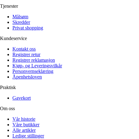
Tjenester
Målsøm
Skredder
Privat shopping
Kundeservice
Kontakt oss
Registrer retur
Registrer reklamasjon
Kjøp- og Leveringsvilkår
Personvernseklæring
Åpenhetsloven
Praktisk
Gavekort
Om oss
Vår historie
Våre butikker
Alle artikler
Ledige stillinger