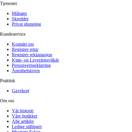
Tjenester
Målsøm
Skredder
Privat shopping
Kundeservice
Kontakt oss
Registrer retur
Registrer reklamasjon
Kjøp- og Leveringsvilkår
Personvernseklæring
Åpenhetsloven
Praktisk
Gavekort
Om oss
Vår historie
Våre butikker
Alle artikler
Ledige stillinger
Mysterie Esken