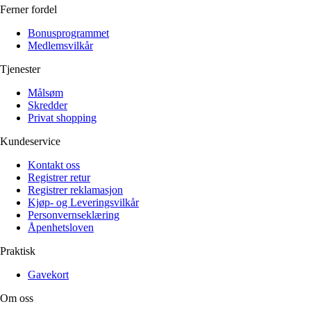
Ferner fordel
Bonusprogrammet
Medlemsvilkår
Tjenester
Målsøm
Skredder
Privat shopping
Kundeservice
Kontakt oss
Registrer retur
Registrer reklamasjon
Kjøp- og Leveringsvilkår
Personvernseklæring
Åpenhetsloven
Praktisk
Gavekort
Om oss