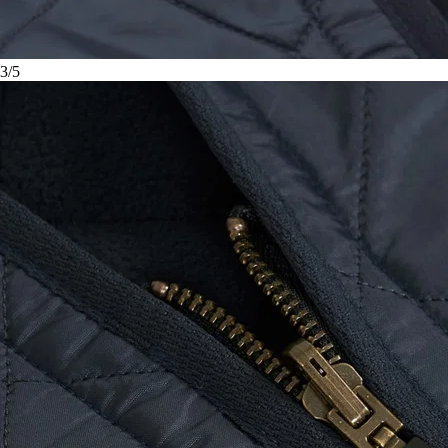
3
/
5