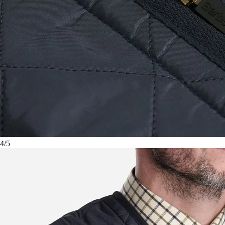
4
/
5