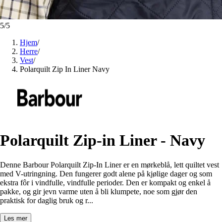
5
/
5
Hjem
/
Herre
/
Vest
/
Polarquilt Zip In Liner Navy
Polarquilt Zip-in Liner - Navy
Denne Barbour Polarquilt Zip-In Liner er en mørkeblå, lett quiltet vest
med V-utringning. Den fungerer godt alene på kjølige dager og som
ekstra fôr i vindfulle, vindfulle perioder. Den er kompakt og enkel å
pakke, og gir jevn varme uten å bli klumpete, noe som gjør den
praktisk for daglig bruk og r...
Les mer