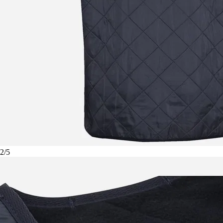
2
/
5