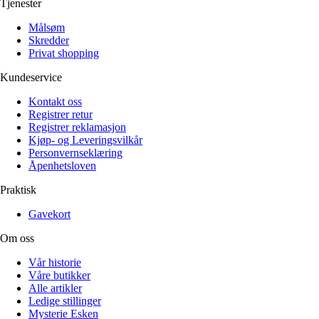
Tjenester
Målsøm
Skredder
Privat shopping
Kundeservice
Kontakt oss
Registrer retur
Registrer reklamasjon
Kjøp- og Leveringsvilkår
Personvernseklæring
Åpenhetsloven
Praktisk
Gavekort
Om oss
Vår historie
Våre butikker
Alle artikler
Ledige stillinger
Mysterie Esken