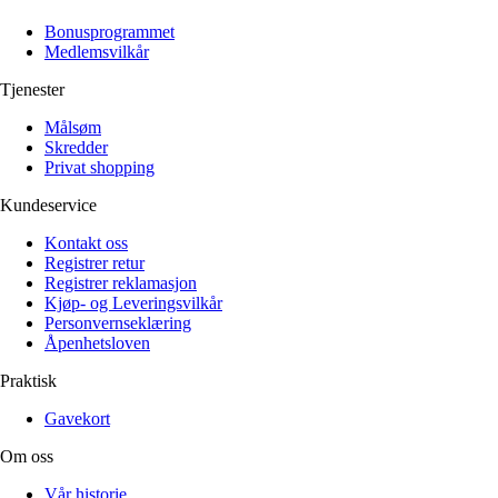
Alle artikler
Alle artikler
Klær
Klær
Bonusprogrammet
Reise
Reise
Medlemsvilkår
Informasjon
Informasjon
Tilbehør
Tilbehør
Tjenester
Tips og triks
Tips og triks
Målsøm
Målsøm
Lukk
Skredder
Privat shopping
Lukk
Kundeservice
Kontakt oss
Registrer retur
Registrer reklamasjon
Kjøp- og Leveringsvilkår
Personvernseklæring
Åpenhetsloven
Praktisk
Gavekort
Om oss
Vår historie