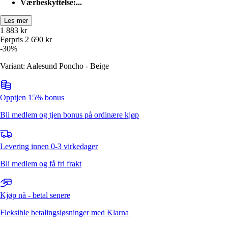
Værbeskyttelse:...
Les mer
1 883
kr
Førpris
2 690
kr
-
30
%
Variant: Aalesund Poncho - Beige
Opptjen 15% bonus
Bli medlem og tjen bonus på ordinære kjøp
Levering innen 0-3 virkedager
Bli medlem og få fri frakt
Kjøp nå - betal senere
Fleksible betalingsløsninger med Klarna