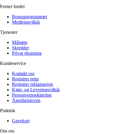
Ferner fordel
Bonusprogrammet
Medlemsvilkår
Tjenester
Målsøm
Skredder
Privat shopping
Kundeservice
Kontakt oss
Registrer retur
Registrer reklamasjon
Kjøp- og Leveringsvilkår
Personvernseklæring
Åpenhetsloven
Praktisk
Gavekort
Om oss