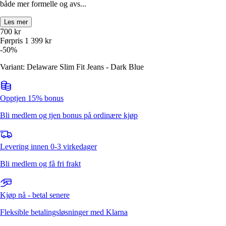
både mer formelle og avs...
Les mer
700
kr
Førpris
1 399
kr
-
50
%
Variant: Delaware Slim Fit Jeans - Dark Blue
Opptjen 15% bonus
Bli medlem og tjen bonus på ordinære kjøp
Levering innen 0-3 virkedager
Bli medlem og få fri frakt
Kjøp nå - betal senere
Fleksible betalingsløsninger med Klarna