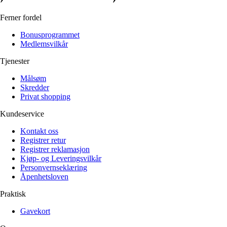
Ferner fordel
Bonusprogrammet
Medlemsvilkår
Tjenester
Målsøm
Skredder
Privat shopping
Kundeservice
Kontakt oss
Registrer retur
Registrer reklamasjon
Kjøp- og Leveringsvilkår
Personvernseklæring
Åpenhetsloven
Praktisk
Gavekort