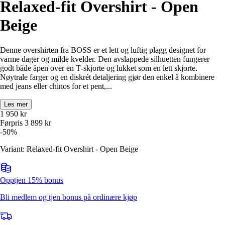
Relaxed-fit Overshirt - Open
Beige
Denne overshirten fra BOSS er et lett og luftig plagg designet for
varme dager og milde kvelder. Den avslappede silhuetten fungerer
godt både åpen over en T‑skjorte og lukket som en lett skjorte.
Nøytrale farger og en diskrét detaljering gjør den enkel å kombinere
med jeans eller chinos for et pent,...
Les mer
1 950
kr
Førpris
3 899
kr
-
50
%
Variant: Relaxed-fit Overshirt - Open Beige
Opptjen 15% bonus
Bli medlem og tjen bonus på ordinære kjøp