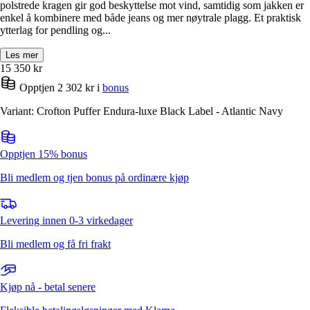
polstrede kragen gir god beskyttelse mot vind, samtidig som jakken er
enkel å kombinere med både jeans og mer nøytrale plagg. Et praktisk
ytterlag for pendling og...
Les mer
15 350
kr
Opptjen 2 302 kr i
bonus
Variant: Crofton Puffer Endura-luxe Black Label - Atlantic Navy
Opptjen 15% bonus
Bli medlem og tjen bonus på ordinære kjøp
Levering innen 0-3 virkedager
Bli medlem og få fri frakt
Kjøp nå - betal senere