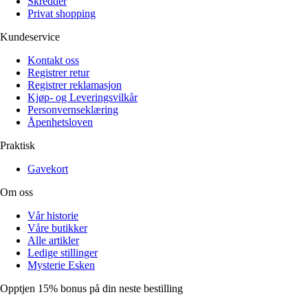
Skredder
Privat shopping
Kundeservice
Kontakt oss
Registrer retur
Registrer reklamasjon
Kjøp- og Leveringsvilkår
Personvernseklæring
Åpenhetsloven
Praktisk
Gavekort
Om oss
Vår historie
Våre butikker
Alle artikler
Ledige stillinger
Mysterie Esken
Opptjen 15% bonus på din neste bestilling