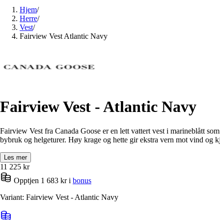
Hjem
/
Herre
/
Vest
/
Fairview Vest Atlantic Navy
Fairview Vest - Atlantic Navy
Fairview Vest fra Canada Goose er en lett vattert vest i marineblått som
bybruk og helgeturer. Høy krage og hette gir ekstra vern mot vind og kjø
Les mer
11 225
kr
Opptjen 1 683 kr i
bonus
Variant: Fairview Vest - Atlantic Navy