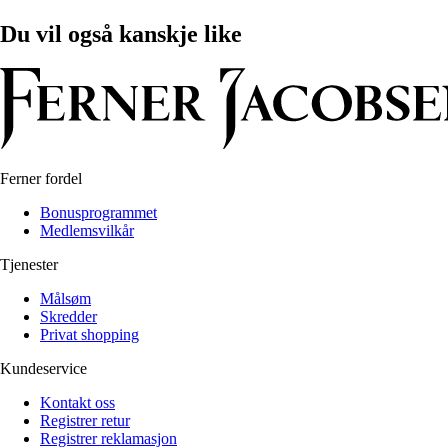
Du vil også kanskje like
Ferner fordel
Bonusprogrammet
Medlemsvilkår
Tjenester
Målsøm
Skredder
Privat shopping
Kundeservice
Kontakt oss
Registrer retur
Registrer reklamasjon