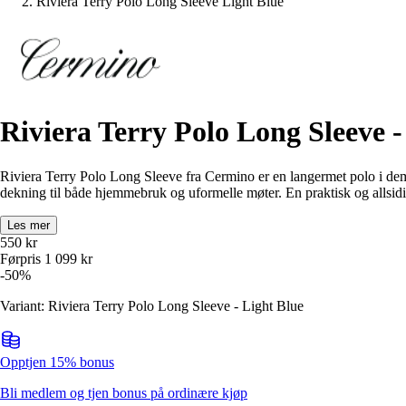
Riviera Terry Polo Long Sleeve Light Blue
Riviera Terry Polo Long Sleeve -
Riviera Terry Polo Long Sleeve fra Cermino er en langermet polo i demp
dekning til både hjemmebruk og uformelle møter. En praktisk og allsidig
Les mer
550
kr
Førpris
1 099
kr
-
50
%
Variant: Riviera Terry Polo Long Sleeve - Light Blue
Opptjen 15% bonus
Bli medlem og tjen bonus på ordinære kjøp