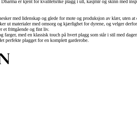
arma er kjent for kvalitetsrike plagg i ull, kasjmir og skinn med inspi
esker med lidenskap og glede for mote og produksjon av klær, uten at d
r ut materialer med omsorg og kjærlighet for dyrene, og velger derfor u
 et frittgående og fint liv.
 farger, med en klassisk touch på hvert plagg som står i stil med dage
et perfekte plagget for en komplett garderobe.