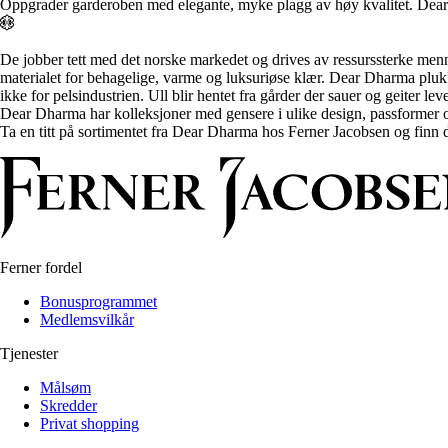
Oppgrader garderoben med elegante, myke plagg av høy kvalitet. Dear Dh
De jobber tett med det norske markedet og drives av ressurssterke menn
materialet for behagelige, varme og luksuriøse klær. Dear Dharma plukke
ikke for pelsindustrien. Ull blir hentet fra gårder der sauer og geiter lever
Dear Dharma har kolleksjoner med gensere i ulike design, passformer og
Ta en titt på sortimentet fra Dear Dharma hos Ferner Jacobsen og finn d
Ferner fordel
Bonusprogrammet
Medlemsvilkår
Tjenester
Målsøm
Skredder
Privat shopping