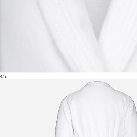
4
/
5