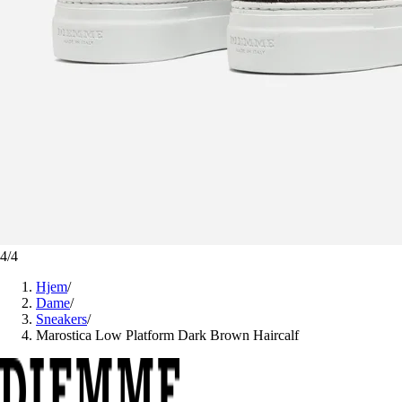
4
/
4
Hjem
/
Dame
/
Sneakers
/
Marostica Low Platform Dark Brown Haircalf