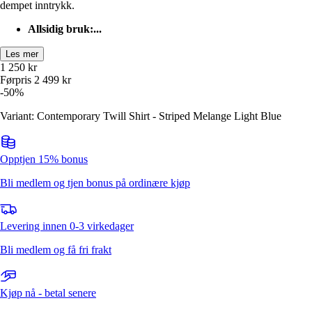
dempet inntrykk.
Allsidig bruk:...
Les mer
1 250
kr
Førpris
2 499
kr
-
50
%
Variant: Contemporary Twill Shirt - Striped Melange Light Blue
Opptjen 15% bonus
Bli medlem og tjen bonus på ordinære kjøp
Levering innen 0-3 virkedager
Bli medlem og få fri frakt
Kjøp nå - betal senere