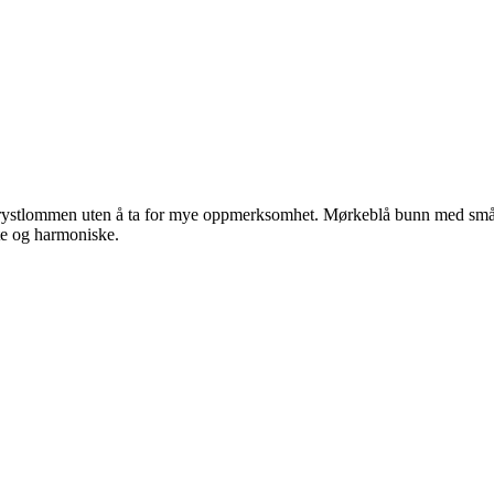
i brystlommen uten å ta for mye oppmerksomhet. Mørkeblå bunn med små 
te og harmoniske.