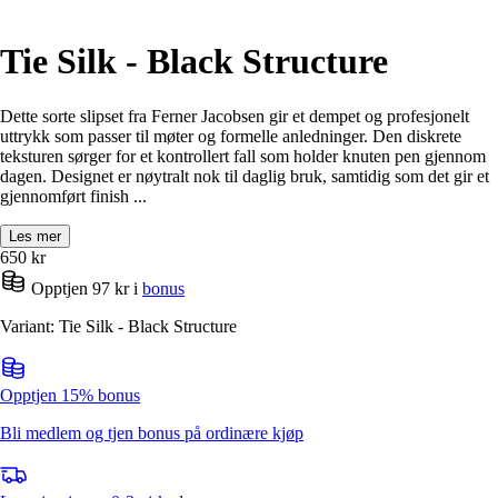
Alle artikler
Alle artikler
Klær
Klær
Reise
Reise
Tie Silk - Black Structure
Informasjon
Informasjon
Tilbehør
Tilbehør
Tips og triks
Tips og triks
Dette sorte slipset fra Ferner Jacobsen gir et dempet og profesjonelt
Målsøm
uttrykk som passer til møter og formelle anledninger. Den diskrete
Lukk
teksturen sørger for et kontrollert fall som holder knuten pen gjennom
Lukk
dagen. Designet er nøytralt nok til daglig bruk, samtidig som det gir et
gjennomført finish ...
Les mer
650
kr
Opptjen 97 kr i
bonus
Variant: Tie Silk - Black Structure
Opptjen 15% bonus
Bli medlem og tjen bonus på ordinære kjøp