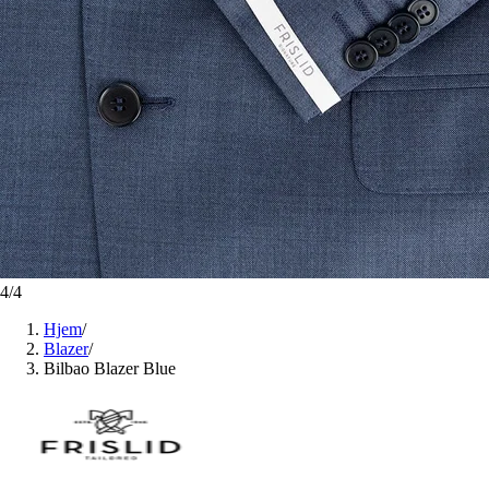
4
/
4
Hjem
/
Blazer
/
Bilbao Blazer Blue