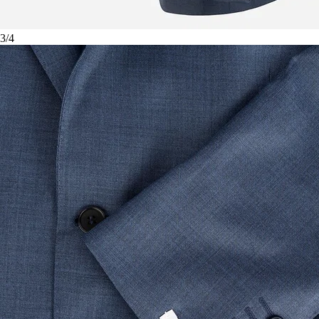
3
/
4