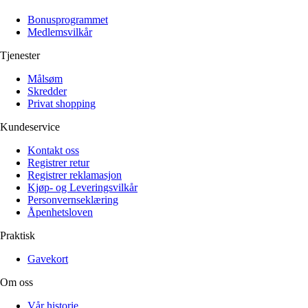
Alle artikler
Alle artikler
Klær
Klær
Bonusprogrammet
Reise
Reise
Medlemsvilkår
Informasjon
Informasjon
Tilbehør
Tilbehør
Tjenester
Tips og triks
Tips og triks
Målsøm
Målsøm
Lukk
Skredder
Privat shopping
Lukk
Kundeservice
Kontakt oss
Registrer retur
Registrer reklamasjon
Kjøp- og Leveringsvilkår
Personvernseklæring
Åpenhetsloven
Praktisk
Gavekort
Om oss
Vår historie